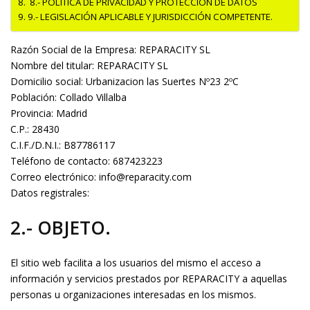
8.- POLITICA DE PRIVACIDAD Y PROTECCION DE DATOS
9.- LEGISLACIÓN APLICABLE Y JURISDICCIÓN COMPETENTE.
Razón Social de la Empresa: REPARACITY SL
Nombre del titular: REPARACITY SL
Domicilio social: Urbanizacion las Suertes Nº23 2ºC
Población: Collado Villalba
Provincia: Madrid
C.P.: 28430
C.I.F./D.N.I.: B87786117
Teléfono de contacto: 687423223
Correo electrónico: info@reparacity.com
Datos registrales:
2.- OBJETO.
El sitio web facilita a los usuarios del mismo el acceso a
información y servicios prestados por REPARACITY a aquellas
personas u organizaciones interesadas en los mismos.