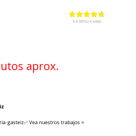
4.8
(95%)
4
votes
nutos aprox.
iz
oria-gasteiz✅ Vea nuestros trabajos ⭐