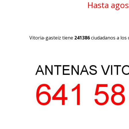
Hasta agos
Vitoria-gasteiz tiene
241386
ciudadanos a los 