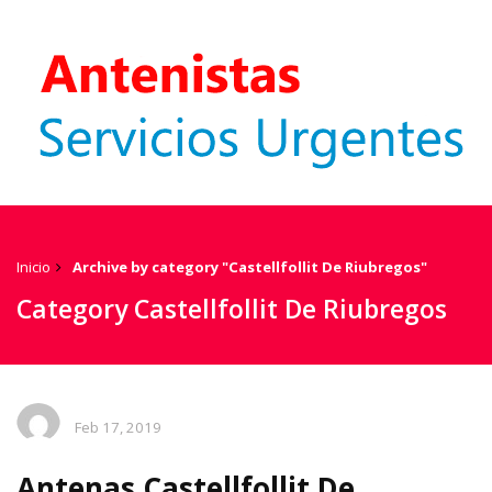
Inicio
Archive by category "Castellfollit De Riubregos"
Category Castellfollit De Riubregos
Feb 17, 2019
Antenas Castellfollit De