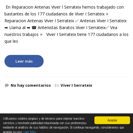
En Reparacion Antenas Viver I Serrateix hemos trabajado con
bastantes de los 177 ciudadanos de Viver I Serrateix ⭐
Reparacion Antenas Viver I Serrateix ✅ Antenas Viver I Serrateix
➡ Llama al ➡ ☎ Antenistas Baratos Viver I Serrateix✅ Vea
nuestros trabajos ⭐ Viver I Serrateix tiene 177 ciudadanos a los
que les
Leer más
No hay comentarios
En
Viver I Serrateix
Utilizamos cookies propias y de terceros para mejorar nuestros
Aceptar
servicios y mostrarle publicidad relacionada con sus preferencias
Antenacity 2019
Avisos Legales
Politica de Privacidad
mediante el análisis de sus hábitos de navegación. Si continua navegando, consideramos que
acepta su uso.
Leer Mas