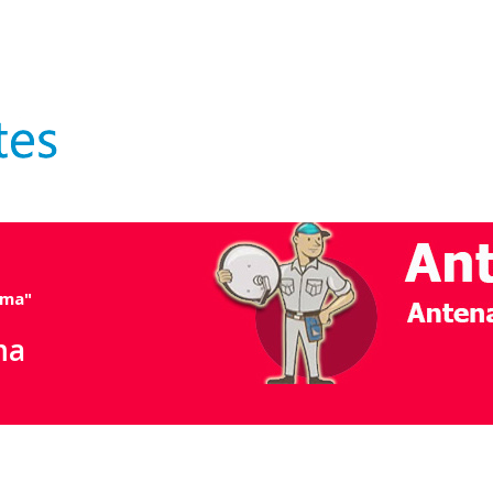
sma"
ma