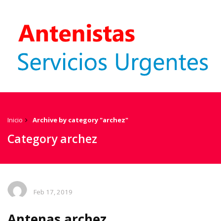
Inicio
Archive by category "archez"
Category archez
Feb 17, 2019
Antenas archez