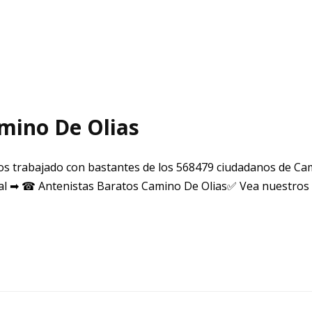
mino De Olias
s trabajado con bastantes de los 568479 ciudadanos de Ca
al ➡ ☎ Antenistas Baratos Camino De Olias✅ Vea nuestros