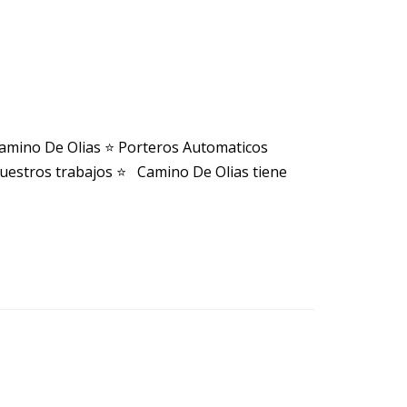
amino De Olias ⭐ Porteros Automaticos
uestros trabajos ⭐ Camino De Olias tiene