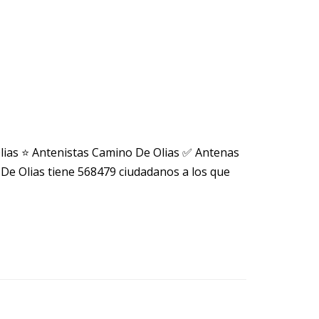
lias ⭐ Antenistas Camino De Olias ✅ Antenas
e Olias tiene 568479 ciudadanos a los que