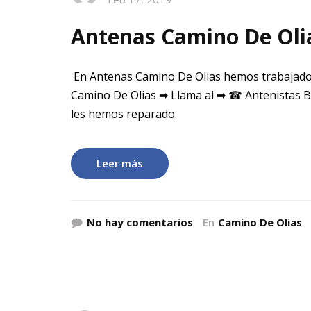
Antenas Camino De Oli
En Antenas Camino De Olias hemos trabajado 
Camino De Olias ➡ Llama al ➡ ☎ Antenistas B
les hemos reparado
Leer más
No hay comentarios
En
Camino De Olias