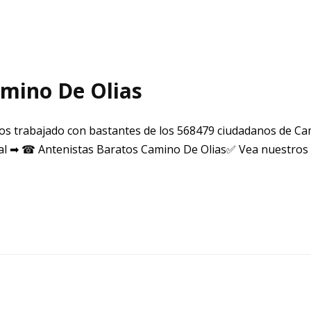
amino De Olias
s trabajado con bastantes de los 568479 ciudadanos de Ca
al ➡ ☎ Antenistas Baratos Camino De Olias✅ Vea nuestros