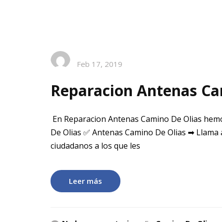
Feb 17, 2019
Reparacion Antenas Ca
En Reparacion Antenas Camino De Olias hemo
De Olias ✅ Antenas Camino De Olias ➡ Llama 
ciudadanos a los que les
Leer más