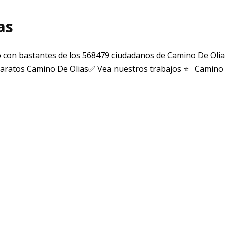
as
con bastantes de los 568479 ciudadanos de Camino De Oli
aratos Camino De Olias✅ Vea nuestros trabajos ⭐ Camino D