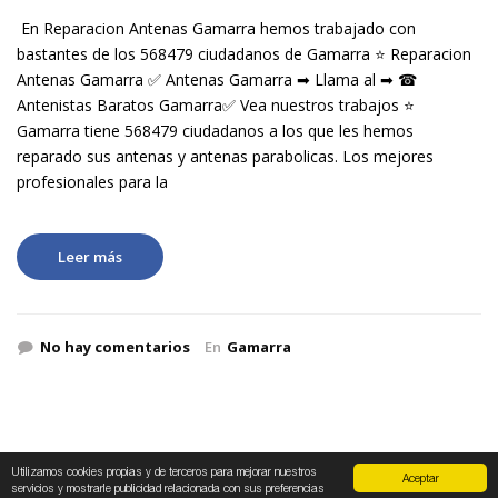
En Reparacion Antenas Gamarra hemos trabajado con
bastantes de los 568479 ciudadanos de Gamarra ⭐ Reparacion
Antenas Gamarra ✅ Antenas Gamarra ➡ Llama al ➡ ☎
Antenistas Baratos Gamarra✅ Vea nuestros trabajos ⭐
Gamarra tiene 568479 ciudadanos a los que les hemos
reparado sus antenas y antenas parabolicas. Los mejores
profesionales para la
Leer más
No hay comentarios
En
Gamarra
Utilizamos cookies propias y de terceros para mejorar nuestros
Aceptar
servicios y mostrarle publicidad relacionada con sus preferencias
Antenacity 2019
Avisos Legales
Politica de Privacidad