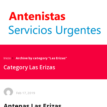
Inicio
Archive by category "Las Erizas"
Category Las Erizas
Feb 17, 2019
Antenas Las Erizas