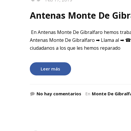
Antenas Monte De Gibr
En Antenas Monte De Gibralfaro hemos traba
Antenas Monte De Gibralfaro ➡ Llama al ➡ ☎
ciudadanos a los que les hemos reparado
Leer más
No hay comentarios
En
Monte De Gibralf