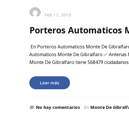
Feb 17, 2019
Porteros Automaticos 
En Porteros Automaticos Monte De Gibralfaro
Automaticos Monte De Gibralfaro ✅ Antenas 
Monte De Gibralfaro tiene 568479 ciudadanos 
Leer más
No hay comentarios
En
Monte De Gibralf