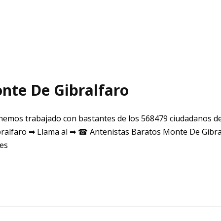
nte De Gibralfaro
hemos trabajado con bastantes de los 568479 ciudadanos d
ralfaro ➡ Llama al ➡ ☎ Antenistas Baratos Monte De Gibr
les