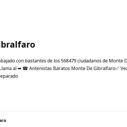
bralfaro
bajado con bastantes de los 568479 ciudadanos de Monte D
 Llama al ➡ ☎ Antenistas Baratos Monte De Gibralfaro✅ Ve
 reparado
aro