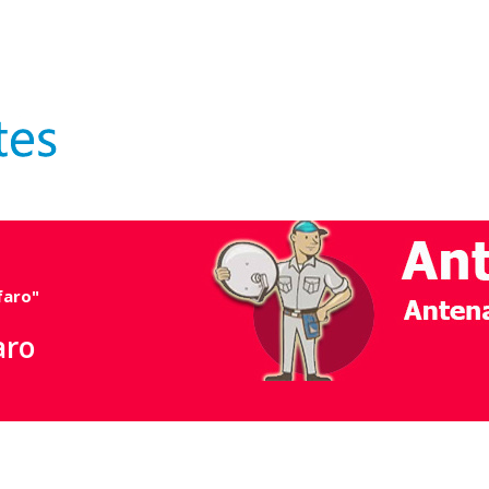
faro"
aro