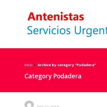
Inicio
Archive by category "Podadera"
Category Podadera
Feb 17, 2019