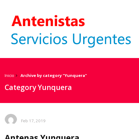
Inicio
Archive by category "Yunquera"
Category Yunquera
Feb 17, 2019
Antenas Yunquera