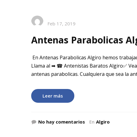
Feb 17, 2019
Antenas Parabolicas Al
En Antenas Parabolicas Algiro hemos trabajad
Llama al ➡ ☎ Antenistas Baratos Algiro✅ Vea
antenas parabolicas. Cualquiera que sea la an
Leer más
No hay comentarios
En
Algiro