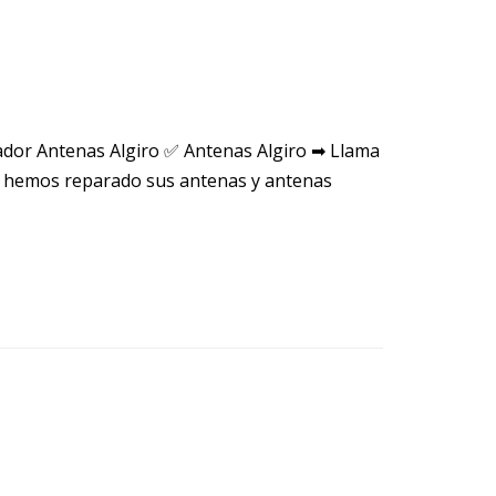
lador Antenas Algiro ✅ Antenas Algiro ➡ Llama
es hemos reparado sus antenas y antenas