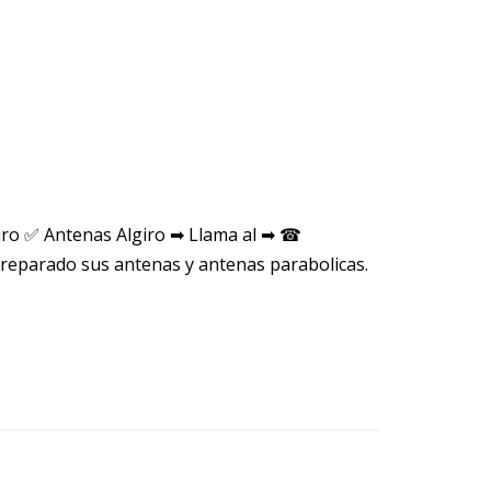
giro ✅ Antenas Algiro ➡ Llama al ➡ ☎
 reparado sus antenas y antenas parabolicas.