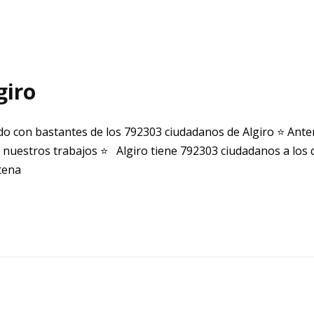
giro
o con bastantes de los 792303 ciudadanos de Algiro ⭐ Ante
 nuestros trabajos ⭐ Algiro tiene 792303 ciudadanos a los
tena