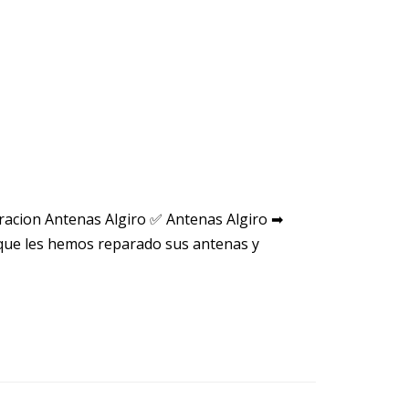
racion Antenas Algiro ✅ Antenas Algiro ➡
 que les hemos reparado sus antenas y