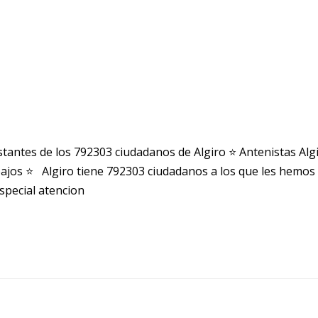
tantes de los 792303 ciudadanos de Algiro ⭐ Antenistas Al
ajos ⭐ Algiro tiene 792303 ciudadanos a los que les hemos
especial atencion