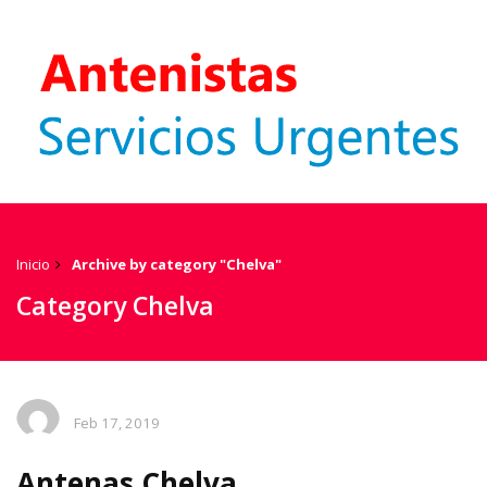
Inicio
Archive by category "Chelva"
Category Chelva
Feb 17, 2019
Antenas Chelva