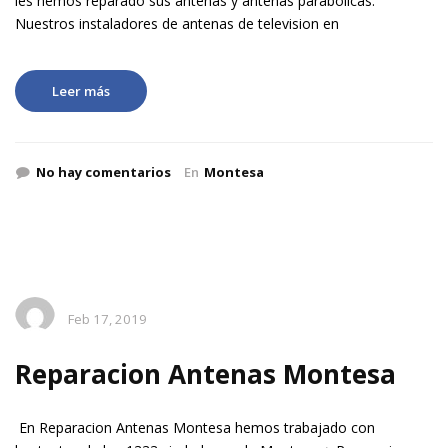
les hemos reparado sus antenas y antenas parabolicas.
Nuestros instaladores de antenas de television en
Leer más
No hay comentarios
En
Montesa
Feb 17, 2019
Reparacion Antenas Montesa
En Reparacion Antenas Montesa hemos trabajado con