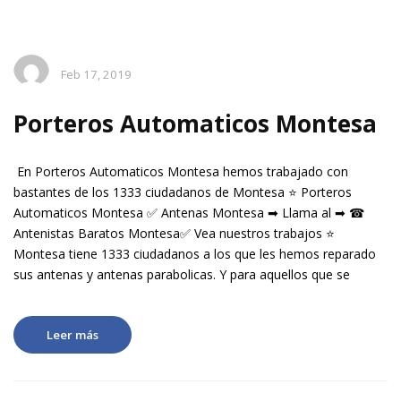
Feb 17, 2019
Porteros Automaticos Montesa
En Porteros Automaticos Montesa hemos trabajado con
bastantes de los 1333 ciudadanos de Montesa ⭐ Porteros
Automaticos Montesa ✅ Antenas Montesa ➡ Llama al ➡ ☎
Antenistas Baratos Montesa✅ Vea nuestros trabajos ⭐
Montesa tiene 1333 ciudadanos a los que les hemos reparado
sus antenas y antenas parabolicas. Y para aquellos que se
Leer más