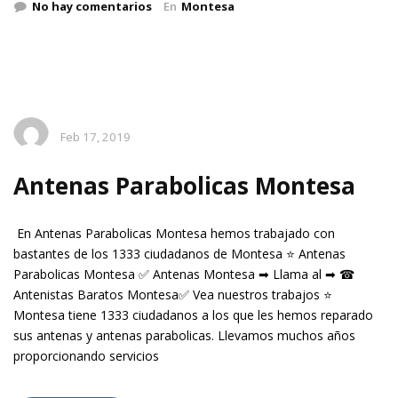
No hay comentarios
En
Montesa
Feb 17, 2019
Antenas Parabolicas Montesa
En Antenas Parabolicas Montesa hemos trabajado con
bastantes de los 1333 ciudadanos de Montesa ⭐ Antenas
Parabolicas Montesa ✅ Antenas Montesa ➡ Llama al ➡ ☎
Antenistas Baratos Montesa✅ Vea nuestros trabajos ⭐
Montesa tiene 1333 ciudadanos a los que les hemos reparado
sus antenas y antenas parabolicas. Llevamos muchos años
proporcionando servicios