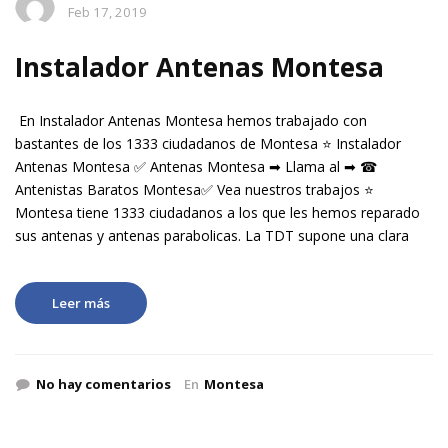
Feb 17, 2019
Instalador Antenas Montesa
En Instalador Antenas Montesa hemos trabajado con
bastantes de los 1333 ciudadanos de Montesa ⭐ Instalador
Antenas Montesa ✅ Antenas Montesa ➡ Llama al ➡ ☎
Antenistas Baratos Montesa✅ Vea nuestros trabajos ⭐
Montesa tiene 1333 ciudadanos a los que les hemos reparado
sus antenas y antenas parabolicas. La TDT supone una clara
Leer más
No hay comentarios
En
Montesa