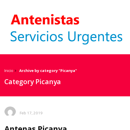
Inicio
Archive by category "Picanya"
Category Picanya
Feb 17, 2019
Antenas Picanya