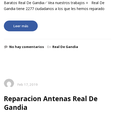
Baratos Real De Gandia✅ Vea nuestros trabajos ⭐ Real De
Gandia tiene 2277 ciudadanos a los que les hemos reparado
Leer más
No hay comentarios
En
Real De Gandia
Feb 17, 2019
Reparacion Antenas Real De
Gandia