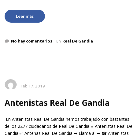
Leer más
No hay comentarios
En
Real De Gandia
Feb 17, 2019
Antenistas Real De Gandia
En Antenistas Real De Gandia hemos trabajado con bastantes
de los 2277 ciudadanos de Real De Gandia ⭐ Antenistas Real De
Gandia ✅ Antenas Real De Gandia ➡ Llama al ➡ ☎ Antenistas