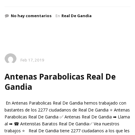
No hay comentarios
En
Real De Gandia
Feb 17, 2019
Antenas Parabolicas Real De
Gandia
En Antenas Parabolicas Real De Gandia hemos trabajado con
bastantes de los 2277 ciudadanos de Real De Gandia ⭐ Antenas
Parabolicas Real De Gandia ✅ Antenas Real De Gandia ➡ Llama
al ➡ ☎ Antenistas Baratos Real De Gandia✅ Vea nuestros
trabajos ⭐ Real De Gandia tiene 2277 ciudadanos a los que les