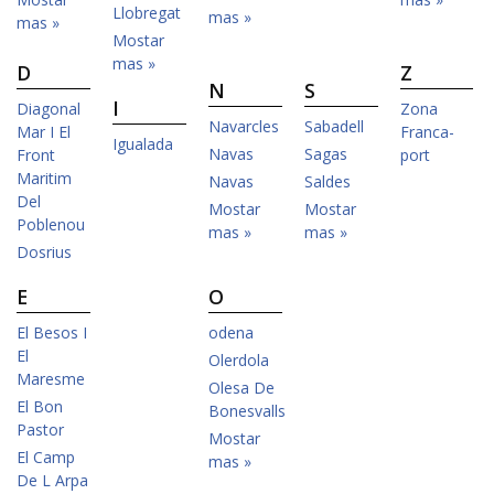
Llobregat
mas »
mas »
Mostar
mas »
D
Z
N
S
I
Diagonal
Zona
Navarcles
Sabadell
Mar I El
Franca-
Igualada
Navas
Sagas
Front
port
Maritim
Navas
Saldes
Del
Mostar
Mostar
Poblenou
mas »
mas »
Dosrius
E
O
El Besos I
odena
El
Olerdola
Maresme
Olesa De
El Bon
Bonesvalls
Pastor
Mostar
El Camp
mas »
De L Arpa