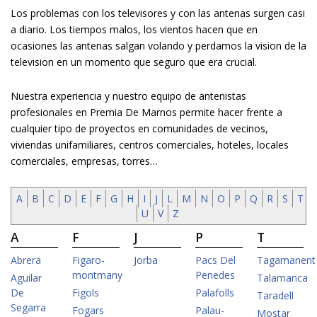
Los problemas con los televisores y con las antenas surgen casi
a diario. Los tiempos malos, los vientos hacen que en
ocasiones las antenas salgan volando y perdamos la vision de la
television en un momento que seguro que era crucial.
Nuestra experiencia y nuestro equipo de antenistas
profesionales en Premia De Marnos permite hacer frente a
cualquier tipo de proyectos en comunidades de vecinos,
viviendas unifamiliares, centros comerciales, hoteles, locales
comerciales, empresas, torres…
A
B
C
D
E
F
G
H
I
J
L
M
N
O
P
Q
R
S
T
U
V
Z
A
F
J
P
T
Abrera
Figaro-
Jorba
Pacs Del
Tagamanent
montmany
Penedes
Aguilar
Talamanca
De
Figols
Palafolls
Taradell
Segarra
Fogars
Palau-
Mostar