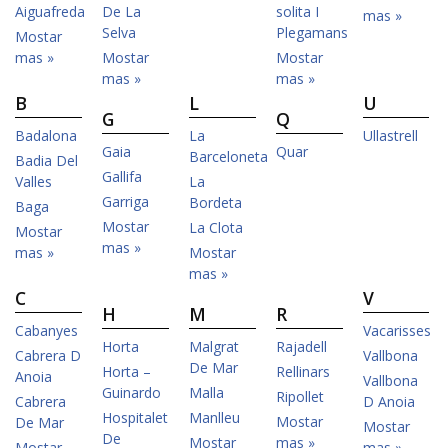
Aiguafreda
De La
solita I
mas »
Selva
Plegamans
Mostar
mas »
Mostar
Mostar
mas »
mas »
B
L
U
G
Q
Badalona
La
Ullastrell
Gaia
Quar
Barceloneta
Badia Del
Gallifa
Valles
La
Garriga
Bordeta
Baga
Mostar
La Clota
Mostar
mas »
mas »
Mostar
mas »
C
V
H
M
R
Cabanyes
Vacarisses
Horta
Malgrat
Rajadell
Cabrera D
Vallbona
De Mar
Horta –
Rellinars
Anoia
Vallbona
Guinardo
Malla
Ripollet
Cabrera
D Anoia
Hospitalet
Manlleu
Mostar
De Mar
Mostar
De
Mostar
mas »
Mostar
mas »