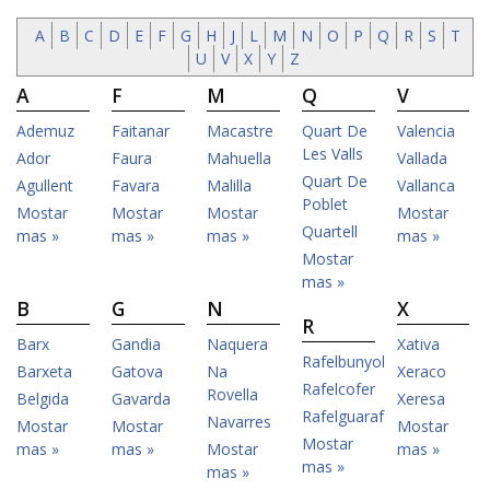
A
B
C
D
E
F
G
H
J
L
M
N
O
P
Q
R
S
T
U
V
X
Y
Z
A
F
M
Q
V
Ademuz
Faitanar
Macastre
Quart De
Valencia
Les Valls
Ador
Faura
Mahuella
Vallada
Quart De
Agullent
Favara
Malilla
Vallanca
Poblet
Mostar
Mostar
Mostar
Mostar
Quartell
mas »
mas »
mas »
mas »
Mostar
mas »
B
G
N
X
R
Barx
Gandia
Naquera
Xativa
Rafelbunyol
Barxeta
Gatova
Na
Xeraco
Rafelcofer
Rovella
Belgida
Gavarda
Xeresa
Rafelguaraf
Navarres
Mostar
Mostar
Mostar
Mostar
mas »
mas »
Mostar
mas »
mas »
mas »