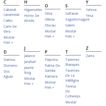
C
H
Y
O
S
Cabanal-
Higueruelas
Yatova
Oliva
Safranar
canamelar
Horno De
Yesa
Olleria
Sagunto/sagunt
Calles
Alcedo
Olocau
Salem
Cami De
Mostar
Mostar
Vera
mas »
mas »
Mostar
mas »
J
Z
D
P
T
Jalance
Zarra
Daimus
Paiporta
Tavernes
Jarafuel
Blanques
Domeno
Palma De
Jaume
Gandia
Tavernes
Dos
Roig
De La
Aguas
Palmera
Mostar
Valldigna
Mostar
mas »
Teresa
mas »
De
Cofrentes
Mostar