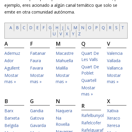
ejemplo, eres aficionado a algún canal temático que solo se
emite en otra comunidad autónoma.
A
B
C
D
E
F
G
H
J
L
M
N
O
P
Q
R
S
T
U
V
X
Y
Z
A
F
M
Q
V
Ademuz
Faitanar
Macastre
Quart De
Valencia
Les Valls
Ador
Faura
Mahuella
Vallada
Quart De
Agullent
Favara
Malilla
Vallanca
Poblet
Mostar
Mostar
Mostar
Mostar
Quartell
mas »
mas »
mas »
mas »
Mostar
mas »
B
G
N
X
R
Barx
Gandia
Naquera
Xativa
Rafelbunyol
Barxeta
Gatova
Na
Xeraco
Rafelcofer
Rovella
Belgida
Gavarda
Xeresa
Rafelguaraf
Navarres