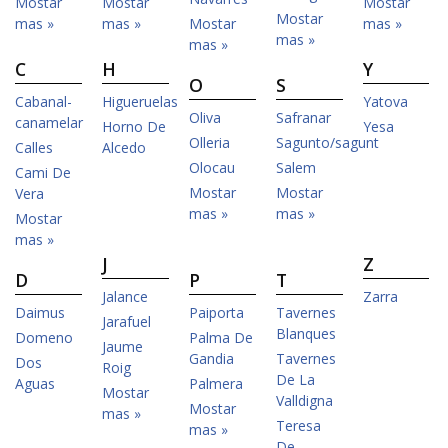
Mostar
Mostar
Mostar
Mostar
mas »
mas »
Mostar
mas »
mas »
mas »
C
H
Y
O
S
Cabanal-
Higueruelas
Yatova
Oliva
Safranar
canamelar
Horno De
Yesa
Olleria
Sagunto/sagunt
Calles
Alcedo
Olocau
Salem
Cami De
Mostar
Mostar
Vera
mas »
mas »
Mostar
mas »
J
Z
D
P
T
Jalance
Zarra
Daimus
Paiporta
Tavernes
Jarafuel
Blanques
Domeno
Palma De
Jaume
Gandia
Tavernes
Dos
Roig
De La
Aguas
Palmera
Mostar
Valldigna
Mostar
mas »
Teresa
mas »
De