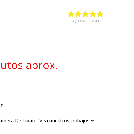
5
(100%)
3
votes
nutos aprox.
ar
 Jimera De Libar✅ Vea nuestros trabajos ⭐