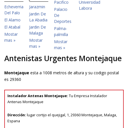
Pacifico
Universidad
Echeverria
Jarazmin
Labora
Palacio
Del Palo
Jardin De
De
El Alamo
La Abadia
Deportes
El Atabal
Jardin De
Palma-
Malaga
Mostar
palmilla
mas »
Mostar
Mostar
mas »
mas »
Antenistas Urgentes Montejaque
Montejaque
esta a 1008 metros de altura y su codigo postal
es 29360
Instalador Antenas Montejaque
:
Tu
Empresa Instalador
Antenas Montejaque
Dirección:
lugar cortijo el quejigal, 1
,
29360
Montejaque
,
Malaga
,
Espana