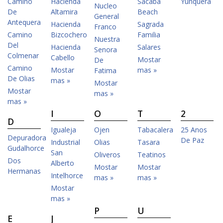
Camino
Hacienda
Sacaba
Yunquera
Nucleo
De
Altamira
Beach
General
Antequera
Hacienda
Sagrada
Franco
Camino
Bizcochero
Familia
Nuestra
Del
Hacienda
Salares
Senora
Colmenar
Cabello
Mostar
De
Camino
Mostar
mas »
Fatima
De Olias
mas »
Mostar
Mostar
mas »
mas »
I
O
T
2
D
Igualeja
Ojen
Tabacalera
25 Anos
Depuradora
De Paz
Industrial
Olias
Tasara
Gudalhorce
San
Oliveros
Teatinos
Dos
Alberto
Mostar
Mostar
Hermanas
Intelhorce
mas »
mas »
Mostar
mas »
P
U
E
J