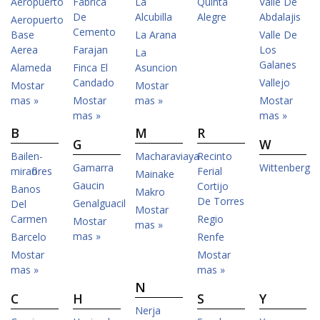
Aeropuerto
Fabrica
La
Quinta
Valle De
De
Alcubilla
Alegre
Abdalajis
Aeropuerto
Cemento
Base
La Arana
Valle De
Aerea
Farajan
Los
La
Galanes
Alameda
Finca El
Asuncion
Candado
Vallejo
Mostar
Mostar
mas »
Mostar
mas »
Mostar
mas »
mas »
B
M
R
G
W
Bailen-
Macharaviaya
Recinto
Gamarra
Wittenberg
miraflores
Ferial
Mainake
Gaucin
Cortijo
Banos
Makro
De Torres
Genalguacil
Del
Mostar
Carmen
Regio
Mostar
mas »
mas »
Barcelo
Renfe
Mostar
Mostar
mas »
mas »
N
C
H
S
Y
Nerja