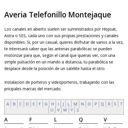
Averia Telefonillo Montejaque
Los canales en abierto suelen ser suministrados por Hispsat,
Astra o SES, cada uno con sus propias prestaciones y canales
disponibles. Si, por un casual, quieres disfrutar de varios a la vez,
te interesará saber que las antenas parabólicas se pueden
motorizar para que, según el canal que quieras ver, con una
simple pulsación en un mando a distancia, tu parabólica se
desplace desde la posición de un satélite hasta el otro.
Instalacion de porteros y videoporteros, trabajando con las
pricipales marcas del mercado.
A
B
C
D
E
F
G
H
I
J
L
M
N
O
P
Q
R
S
T
U
V
W
Y
2
A
F
L
Q
V